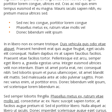
porttitor lorem congue, ultrices est. Cras ac nisl quis enim
tempus euismod et eu magna. Mauris iaculis sapien nibh, eu
pretium massa ultrices sed.
Sed nec leo congue, porttitor lorem congue
Phasellus metus ex, rutrum vitae mollis vel
Donec bibendum velit ipsum
In in libero non ex ornare tristique.
Duis vehicula quis odio vitae
aliquet
. Praesent hendrerit erat quis augue feugiat, eget iaculis
elit consequat. Nullam dapibus mi at sapien faucibus facilisis.
Praesent vitae facilisis tortor. Pellentesque est arcu, semper
eget libero a, gravida egestas urna. Integer euismod ultricies
velit non interdum. Etiam sit amet porta erat, nec consequat
nibh. Sed lobortis ipsum et purus ullamcorper, sit amet blandit
elit mattis. Sed malesuada ante at odio pulvinar sagittis. Proin
nec varius enim, ut porttitor eros. Donec bibendum velit ipsum,
vel scelerisque lorem bibendum ac.
Sed semper lobortis fringilla.
Phasellus metus ex, rutrum vitae
mollis vel
, consectetur ac ex. Nunc suscipit sapien tortor, at
facilisis augue pretium id. Sed id porttitor libero. Nulla aliquet ac
libero ut iaculis. Donec imperdiet scelerisque augue eget cursus.