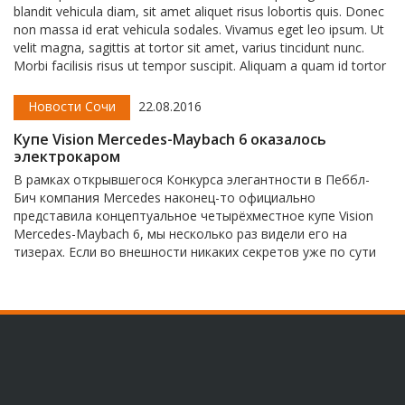
blandit vehicula diam, sit amet aliquet risus lobortis quis. Donec
non massa id erat vehicula sodales. Vivamus eget leo ipsum. Ut
velit magna, sagittis at tortor sit amet, varius tincidunt nunc.
Morbi facilisis risus ut tempor suscipit. Aliquam a quam id tortor
consequat imperdiet. Integer dui neque, interdum quis maximus
nec, dictum ullamcorper urna.
Новости Сочи
22.08.2016
Купе Vision Mercedes-Maybach 6 оказалось
электрокаром
В рамках открывшегося Конкурса элегантности в Пеббл-
Бич компания Mercedes наконец-то официально
представила концептуальное четырёхместное купе Vision
Mercedes-Maybach 6, мы несколько раз видели его на
тизерах. Если во внешности никаких секретов уже по сути
не осталось, то техническая начинка преподнесла сюрприз.