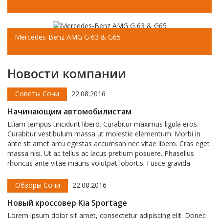
tortor, at facilisis augue pretium id. Sed id porttitor libero.
Nulla aliquet ac libero ut iaculis. Donec imperdiet
scelerisque augue eget cursus.
Sed enim dui, ornare eget nisl at, viverra efficitur neque.
Aliquam vulputate neque eu sollicitudin vulputate. Donec
Mercedes-Benz AMG G 63 & G65
malesuada facilisis laoreet. Quisque dignissim aliquam
sapien et gravida.
Lorem ipsum dolor sit amet, consectetur adipiscing elit.
Новости компании
Proin in posuere velit, sit amet sodales urna. Pellentesque
viverra tortor sed tincidunt consequat. Mauris sed ante velit.
Советы Сочи
22.08.2016
Quisque pulvinar lacus non pharetra lacinia. Sed a placerat
purus.
Начинающим автомобилистам
Etiam tempus tincidunt libero. Curabitur maximus ligula eros.
Curabitur vestibulum massa ut molestie elementum. Morbi in
ante sit amet arcu egestas accumsan nec vitae libero. Cras eget
massa nisi. Ut ac tellus ac lacus pretium posuere. Phasellus
rhoncus ante vitae mauris volutpat lobortis. Fusce gravida
bibendum lorem, nec mollis odio. Donec posuere rhoncus justo,
non porta ipsum consequat vitae. Nulla porttitor nisi ut dui
Обзоры Сочи
22.08.2016
mollis, id vehicula justo accumsan.
Новый кроссовер Kia Sportage
Lorem ipsum dolor sit amet, consectetur adipiscing elit. Donec