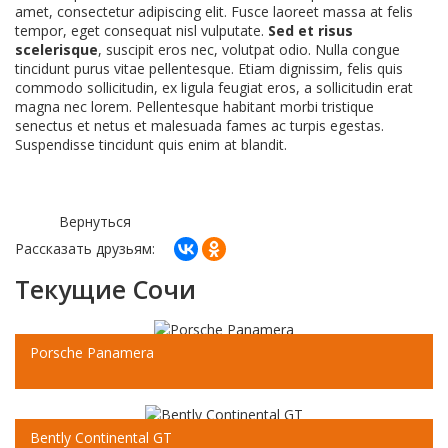
amet, consectetur adipiscing elit. Fusce laoreet massa at felis
tempor, eget consequat nisl vulputate.
Sed et risus
scelerisque
, suscipit eros nec, volutpat odio. Nulla congue
tincidunt purus vitae pellentesque. Etiam dignissim, felis quis
commodo sollicitudin, ex ligula feugiat eros, a sollicitudin erat
magna nec lorem. Pellentesque habitant morbi tristique
senectus et netus et malesuada fames ac turpis egestas.
Suspendisse tincidunt quis enim at blandit.
Вернуться
Рассказать друзьям:
Текущие Сочи
Porsche Panamera
Sed semper lobortis fringilla. Phasellus metus ex, rutrum
vitae mollis vel, consectetur ac ex. Nunc suscipit sapien
Bently Continental GT