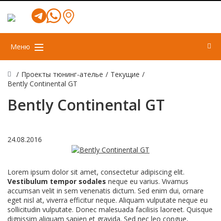
Меню
/
Проекты тюнинг-ателье
/
Текущие
/
Bently Continental GT
Bently Continental GT
24.08.2016
Lorem ipsum dolor sit amet, consectetur adipiscing elit.
Vestibulum tempor sodales
neque eu varius. Vivamus
accumsan velit in sem venenatis dictum. Sed enim dui, ornare
eget nisl at, viverra efficitur neque. Aliquam vulputate neque eu
sollicitudin vulputate. Donec malesuada facilisis laoreet. Quisque
dignissim aliquam sapien et gravida. Sed nec leo congue,