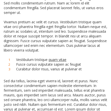
Sed mollis condimentum rutrum. Nam ac lorem id elit
condimentum fringilla. Sed placerat laoreet felis, ut varius eros
semper ut.
Vivamus pretium ac velit et cursus. Vestibulum tristique quam
vitae orci pharetra fringilla eget fringilla tortor. Nullam neque est,
rutrum ac sodales ut, interdum sed leo. Suspendisse malesuada
dolor et neque suscipit tempor. In blandit nisi ut arcu aliquam
dignissim. Fusce cursus vulputate sapien ac feugiat. Suspendisse
ullamcorper sed enim nec elementum. Duis pulvinar lacus at
libero viverra volutpat.
Vestibulum tristique
quam vitae
Fusce cursus vulputate sapien ac feugiat
Curabitur dolor risus, varius at pulvinar et
Sed dui tellus, lacinia eget viverra id, laoreet et purus. Nunc
consectetur condimentum sapien molestie elementum. In
fermentum, sem sed imperdiet malesuada, tellus erat pharetra
mauris, quis imperdiet sem lacus sed arcu. Mauris auctor, purus
sed ornare pharetra, leo orci ullamcorper nulla, mollis varius velit
justo sed nibh. Nullam quis fermentum est. Curabitur dolor risus,
varius at pulvinar et, accumsan id est. Lorem ipsum dolor sit