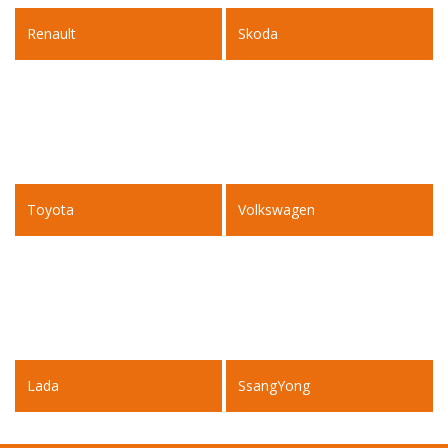
Renault
Skoda
Toyota
Volkswagen
Lada
SsangYong