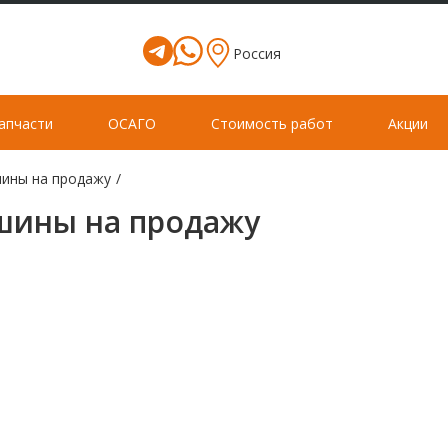
Россия
апчасти
ОСАГО
Стоимость работ
Акции
ины на продажу
/
ины на продажу