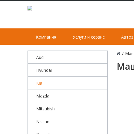
Компания
Услуги и сервис
Автоз
/
Маш
Audi
Маш
Hyundai
Kia
Mazda
Mitsubishi
Nissan