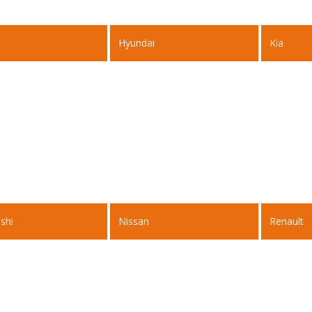
Hyundai
Kia
shi
Nissan
Renault