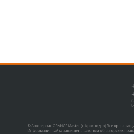
г
E
© Автосервис ORANGE Master (г. Краснодар) Все права за
Информация сайта защищена законом об авторских права