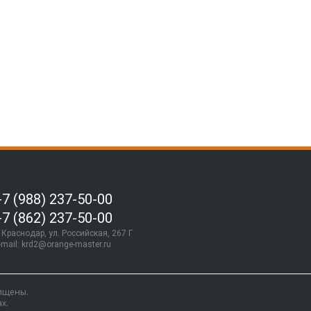
+7 (988) 237-50-00
+7 (862) 237-50-00
. Краснодар, ул. Российская, 267 Г
-mail:
krd2@orange-master.ru
щищены.
х.