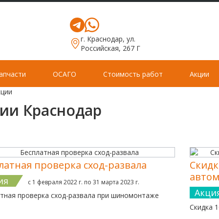
г. Краснодар, ул.
Российская, 267 Г
апчасти
ОСАГО
Стоимость работ
Акции
кции
ии Краснодар
латная проверка сход-развала
Скидк
автом
ия
с 1 февраля 2022 г. по 31 марта 2023 г.
Акци
тная проверка сход-развала при шиномонтаже
Скидка 