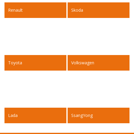
Renault
Skoda
Toyota
Volkswagen
Lada
SsangYong