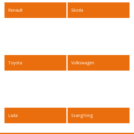
Renault
Skoda
Toyota
Volkswagen
Lada
SsangYong