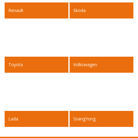
Renault
Skoda
Toyota
Volkswagen
Lada
SsangYong