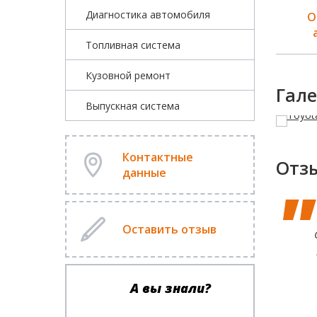
Диагностика автомобиля
ыполнение работ
Гарантия на все
О
точно в срок
виды работ
Топливная система
Кузовной ремонт
Гале
Выпускная система
Контактные
Отз
данные
Оставить отзыв
А вы знали?