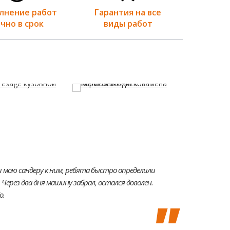
лнение работ
Гарантия на все
Обши
чно в срок
виды работ
авто
и мою сандеру к ним, ребята быстро определили
 Через два дня машину забрал, остался доволен.
о.