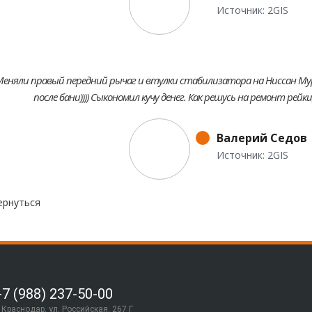
Источник: 2GIS
еняли правый передний рычаг и втулки стабилизатора на Ниссан Мура
после бани)))) Сыкономил кучу денег. Как решусь на ремонт рейк
Валерий Седов
Источник: 2GIS
ернуться
+7 (988) 237-50-00
. Краснодар, ул. Российская, 267 Г