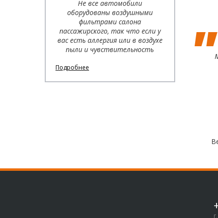
Не все автомобили
оборудованы воздушными
фильтрами салона
пассажирского, так что если у
вас есть аллергия или в воздухе
пыли и чувствительность
М
Подробнее
В
г