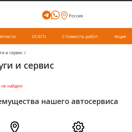
Россия
апчасти
ОСАГО
Стоимость работ
Акции
ги и сервис
/
уги и сервис
 не найден!
емущества нашего автосервиса