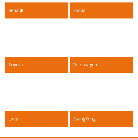
Renault
Skoda
Toyota
Volkswagen
Lada
SsangYong